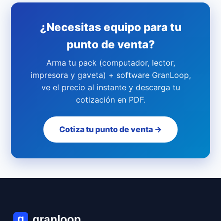
¿Necesitas equipo para tu
punto de venta?
Arma tu pack (computador, lector,
impresora y gaveta) + software GranLoop,
ve el precio al instante y descarga tu
cotización en PDF.
Cotiza tu punto de venta →