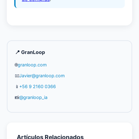
📍 GranLoop
🌐
granloop.com
📧
Javier@granloop.com
📱
+56 9 2160 0366
📸
@granloop_ia
Artículos Relacionados