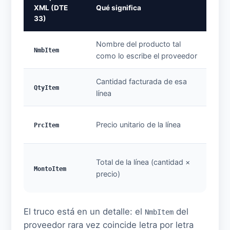
A q
XML (DTE
Qué significa
inv
33)
Nombre del producto tal
Pro
NmbItem
como lo escribe el proveedor
de 
Cantidad facturada de esa
Uni
QtyItem
línea
ent
Cos
Precio unitario de la línea
PrcItem
pro
Cos
Total de la línea (cantidad ×
ing
MontoItem
precio)
lín
El truco está en un detalle: el
del
NmbItem
proveedor rara vez coincide letra por letra