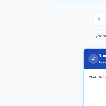
🔍
¿No s
Bus
🔎
Te re
Escribe t