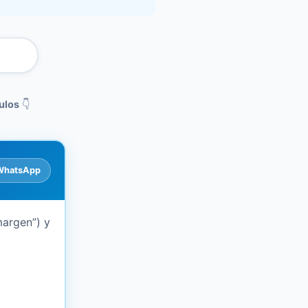
ulos
👇
WhatsApp
margen”) y