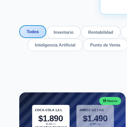
Todos
Inventario
Rentabilidad
Inteligencia Artificial
Punto de Venta
🆕 Nuevo
COCA-COLA 1,5 L
ARROZ G2 1 KG
$1.890
$1.490
$1.260 x L
$1.490 x kg