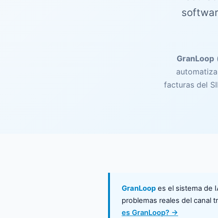
softwar
GranLoop
automatiza 
facturas del S
GranLoop
es el sistema de I
problemas reales del canal t
es GranLoop? →