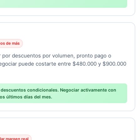
os de más
tar por descuentos por volumen, pronto pago o
egociar puede costarte entre $480.000 y $900.000
e descuentos condicionales. Negociar activamente con
os últimos días del mes.
lar margen real