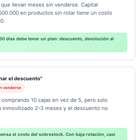
que llevan meses sin venderse. Capital
500.000 en productos sin rotar tiene un costo
0.
60 días debe tener un plan: descuento, devolución al
ar el descuento"
n venderse
o comprando 10 cajas en vez de 5, pero solo
da inmovilizado 2–3 meses y el descuento no
ensa el costo del sobrestock. Con baja rotación, casi