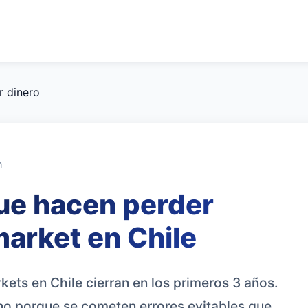
r dinero
n
ue hacen perder
market en Chile
kets en Chile cierran en los primeros 3 años.
no porque se cometen errores evitables que,