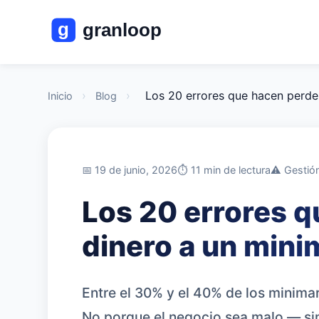
›
›
Los 20 errores que hacen perde
Inicio
Blog
📅 19 de junio, 2026
⏱️ 11 min de lectura
⚠️ Gestió
Los 20 errores q
dinero a un mini
Entre el 30% y el 40% de los minimar
No porque el negocio sea malo — si