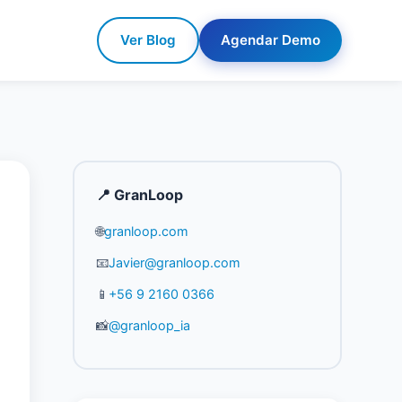
Ver Blog
Agendar Demo
📍 GranLoop
🌐
granloop.com
📧
Javier@granloop.com
📱
+56 9 2160 0366
📸
@granloop_ia