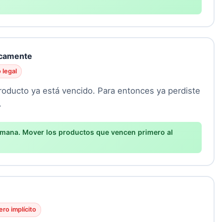
icamente
 legal
roducto ya está vencido. Para entonces ya perdiste
.
emana. Mover los productos que vencen primero al
ero implícito