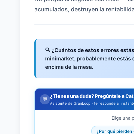
acumulados, destruyen la rentabilida
🔍
¿Cuántos de estos errores está
minimarket, probablemente estás 
encima de la mesa.
¿Tienes una duda? Pregúntale a Cat
💬
Asistente de GranLoop · te responde al instant
Elige una p
¿Por qué pierden 