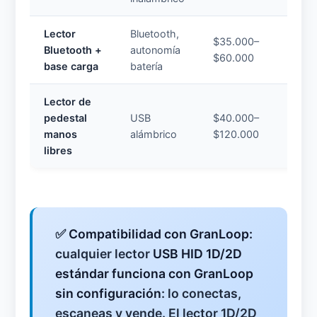
Lector
Bluetooth,
$35.000–
$18.0
Bluetooth +
autonomía
$60.000
$30.0
base carga
batería
Lector de
pedestal
USB
$40.000–
$25.0
manos
alámbrico
$120.000
$70.0
libres
✅
Compatibilidad con GranLoop:
cualquier lector
USB HID 1D/2D
estándar funciona con GranLoop
sin configuración
: lo conectas,
escaneas y vende. El lector 1D/2D