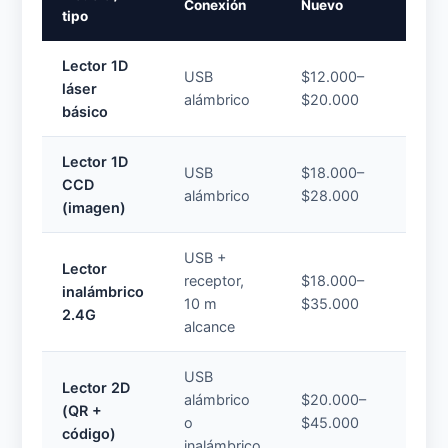
Conexión
Nuevo
Usad
tipo
Lector 1D
USB
$12.000–
$6.00
láser
alámbrico
$20.000
$12.0
básico
Lector 1D
USB
$18.000–
$9.00
CCD
alámbrico
$28.000
$15.0
(imagen)
USB +
Lector
receptor,
$18.000–
$10.0
inalámbrico
10 m
$35.000
$18.0
2.4G
alcance
USB
Lector 2D
alámbrico
$20.000–
$12.0
(QR +
o
$45.000
$25.0
código)
inalámbrico