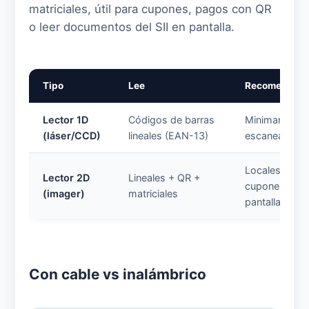
matriciales, útil para cupones, pagos con QR
o leer documentos del SII en pantalla.
Tipo
Lee
Recomendado
Lector 1D
Códigos de barras
Minimarket q
(láser/CCD)
lineales (EAN-13)
escanea prod
Locales con 
Lector 2D
Lineales + QR +
cupones o lec
(imager)
matriciales
pantalla
Con cable vs inalámbrico