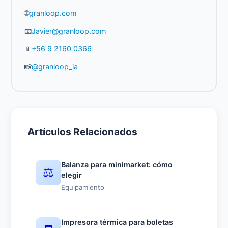
🌐
granloop.com
📧
Javier@granloop.com
📱
+56 9 2160 0366
📸
@granloop_ia
Artículos Relacionados
Balanza para minimarket: cómo
⚖️
elegir
Equipamiento
Impresora térmica para boletas