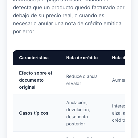
detecta que un producto quedó facturado por
debajo de su precio real, o cuando es
necesario anular una nota de crédito emitida
por error.
Característica
Nota de crédito
Nota de débi
Efecto sobre el
Reduce o anula
documento
Aumenta el 
el valor
original
Anulación,
Intereses, c
devolución,
Casos típicos
alza, anular
descuento
crédito erró
posterior