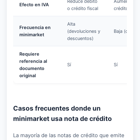
Reduce débito
Aumenta déb
Efecto en IVA
o crédito fiscal
crédito fisca
Alta
Frecuencia en
(devoluciones y
Baja (casos 
minimarket
descuentos)
Requiere
referencia al
Sí
Sí
documento
original
Casos frecuentes donde un
minimarket usa nota de crédito
La mayoría de las notas de crédito que emite