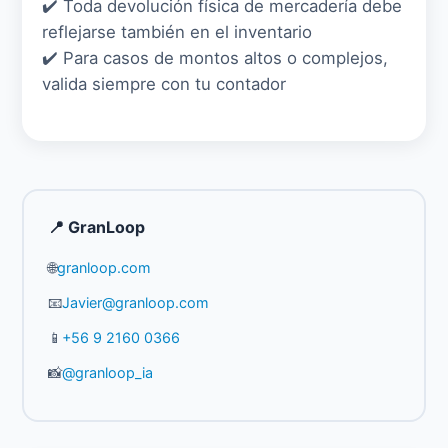
✔️ Toda devolución física de mercadería debe
reflejarse también en el inventario
✔️ Para casos de montos altos o complejos,
valida siempre con tu contador
📍 GranLoop
🌐
granloop.com
📧
Javier@granloop.com
📱
+56 9 2160 0366
📸
@granloop_ia