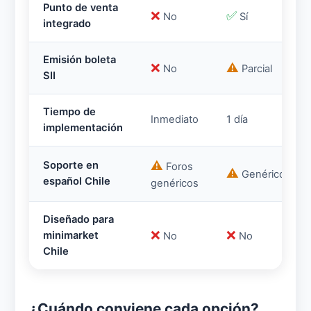
Punto de venta
❌
✅
No
Sí
integrado
Emisión boleta
❌
⚠️
No
Parcial
SII
Tiempo de
Inmediato
1 día
implementación
⚠️
Soporte en
Foros
⚠️
Genérico
español Chile
genéricos
Diseñado para
❌
❌
minimarket
No
No
Chile
¿Cuándo conviene cada opción?