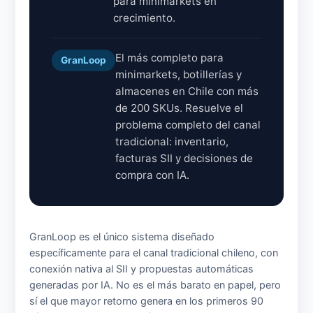
para minimarkets en
crecimiento.
El más completo para
GranLoop
minimarkets, botillerías y
almacenes en Chile con más
de 200 SKUs. Resuelve el
problema completo del canal
tradicional: inventario,
facturas SII y decisiones de
compra con IA.
GranLoop es el único sistema diseñado
específicamente para el canal tradicional chileno, con
conexión nativa al SII y propuestas automáticas
generadas por IA. No es el más barato en papel, pero
sí el que mayor retorno genera en los primeros 90