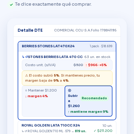
Te dice exactamente qué comprar.
✓
Detalle DTE
COMERCIAL CCU S.A.
Folio 178841195
BERRIES STONES LAT470X24
1 pack · $18.699
↳ ↺
STONES BERRIES LATA 470 CC
· 63 un. en stock
Costo unit. (s/IVA)
$920
↑ $966 · +5%
⚠ El costo subió
5%
. Si mantienes precio, tu
margen baja de
9%
a
4%
.
○ Mantener $1.200
⦿
Subir
↓ margen 4%
Recomendado
a
$1.260
↑ mantiene margen 9%
ROYAL GOLDEN LATA 710CC X24
10 un.
✓ $211.200
↳ ↺ ROYAL GOLDEN 710 ML · 579 →
819 un.