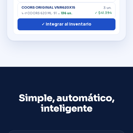
COORS ORIGINAL VNR620X15
3 un.
✓ $41.394
↳ ↺ COORS 620 ML · 91 →
136 un.
✓ Integrar al Inventario
Simple, automático,
inteligente