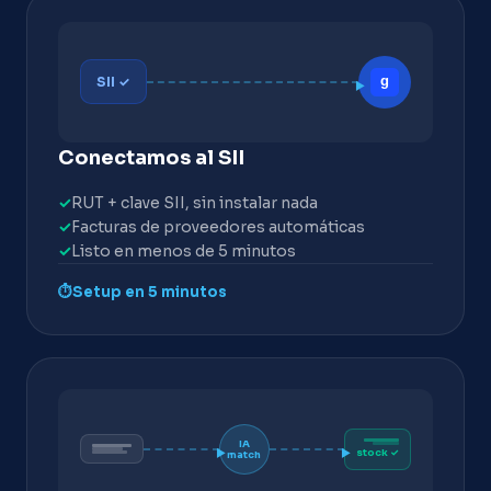
SII ✓
▶
Conectamos al SII
✓
RUT + clave SII, sin instalar nada
✓
Facturas de proveedores automáticas
✓
Listo en menos de 5 minutos
⏱
Setup en 5 minutos
IA
▶
▶
stock ✓
match