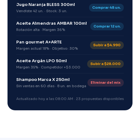
Jugo Naranja BLESS 300ml
Comprar 48 un.
Vendiste 42 un. · Stock: 3 un.
Aceite Almendras AMBAR 100ml
Comprar 12 un.
Rotación alta · Margen 36%
Pan gourmet A+ARTE
Subir a $4.990
Margen actual 18% · Objetivo: 30%
Aceite Argán LPO 50ml
Subir a $28.000
Margen 35% · Competidor +$3.000
Shampoo Marca X 250ml
Eliminar del mix
Sin ventas en 60 días · 8 un. en bodega
Actualizado hoy a las 08:00 AM · 23 propuestas disponibles