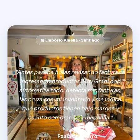
🏪 Emporio Amelia · Santiago
★★★★★
"Antes pasaba horas revisando facturas e
ingresando productos. Hoy GranLoop
automatiza todo: detecta mis facturas,
las cruza con mi inventario y me indica
qué productos tienen bajo margen y
cuánto comprar. Una maravilla."
Paula Chamorro