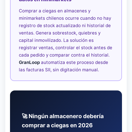
Comprar a ciegas en almacenes y
minimarkets chilenos ocurre cuando no hay
registro de stock actualizado ni historial de
ventas. Genera sobrestock, quiebres y
capital inmovilizado. La solución es
registrar ventas, controlar el stock antes de
cada pedido y comparar contra el historial.
GranLoop
automatiza este proceso desde
las facturas SII, sin digitación manual.
🚀 Ningún almacenero debería
comprar a ciegas en 2026