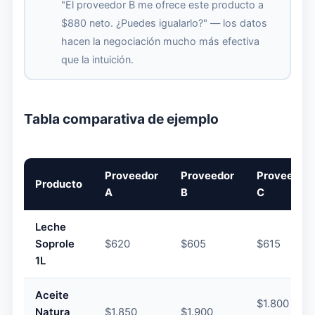
"El proveedor B me ofrece este producto a
$880 neto. ¿Puedes igualarlo?" — los datos
hacen la negociación mucho más efectiva
que la intuición.
Tabla comparativa de ejemplo
Proveedor
Proveedor
Proveedor
Producto
A
B
C
Leche
Soprole
$620
$605
$615
1L
Aceite
$1.800 (30
Natura
$1.850
$1.900