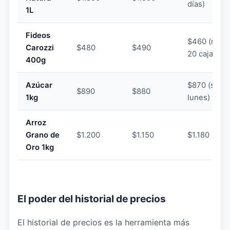
días)
1L
Fideos
$460 (min
Carozzi
$480
$490
20 cajas)
400g
Azúcar
$870 (solo
$890
$880
1kg
lunes)
Arroz
Grano de
$1.200
$1.150
$1.180
Oro 1kg
El poder del historial de precios
El historial de precios es la herramienta más