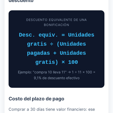
descuento
DESCUENTO EQUIVALENTE DE UNA
BONIFICACIÓN
Desc. equiv. = Unidades
gratis ÷ (Unidades
pagadas + Unidades
gratis) × 100
Ejemplo: "compra 10 lleva 11" → 1 ÷ 11 × 100 =
9,1% de descuento efectivo
Costo del plazo de pago
Comprar a 30 días tiene valor financiero: ese