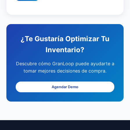
¿Te Gustaría Optimizar Tu
Inventario?
Descubre cómo GranLoop puede ayudarte a
tomar mejores decisiones de compra.
Agendar Demo