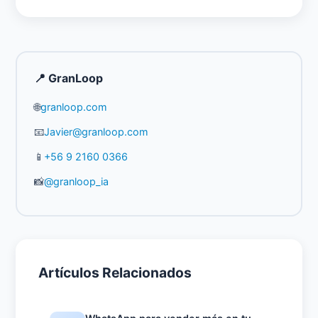
📍 GranLoop
🌐
granloop.com
📧
Javier@granloop.com
📱
+56 9 2160 0366
📸
@granloop_ia
Artículos Relacionados