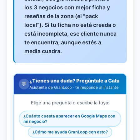
los 3 negocios con mejor ficha y
reseñas de la zona (el "pack
local"). Si tu ficha no está creada o
está incompleta, ese cliente nunca
te encuentra, aunque estés a
media cuadra.
¿Tienes una duda? Pregúntale a Cata
💬
Asistente de GranLoop · te responde al instante
Elige una pregunta o escribe la tuya:
¿Cuánto cuesta aparecer en Google Maps con
mi negocio?
¿Cómo me ayuda GranLoop con esto?