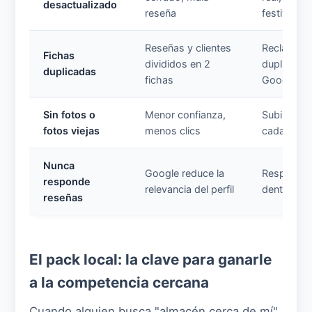
desactualizado
reseña
festivos
Reseñas y clientes
Reclamar y
Fichas
divididos en 2
duplicado
duplicadas
fichas
Google
Sin fotos o
Menor confianza,
Subir foto
fotos viejas
menos clics
cada 2-3 
Nunca
Google reduce la
Responder
responde
relevancia del perfil
dentro de
reseñas
El pack local: la clave para ganarle
a la competencia cercana
Cuando alguien busca "almacén cerca de mí"