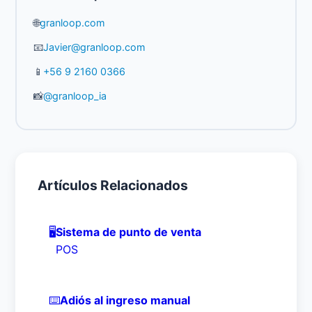
🌐
granloop.com
📧
Javier@granloop.com
📱
+56 9 2160 0366
📸
@granloop_ia
Artículos Relacionados
🖥️
Sistema de punto de venta
POS
⌨️
Adiós al ingreso manual