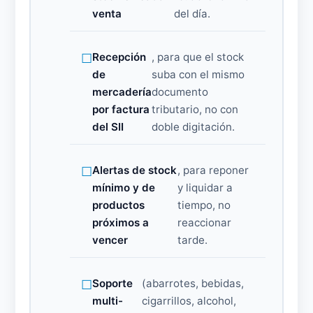
venta
del día.
Recepción
, para que el stock
de
suba con el mismo
mercadería
documento
por factura
tributario, no con
del SII
doble digitación.
Alertas de stock
, para reponer
mínimo y de
y liquidar a
productos
tiempo, no
próximos a
reaccionar
vencer
tarde.
Soporte
(abarrotes, bebidas,
multi-
cigarrillos, alcohol,