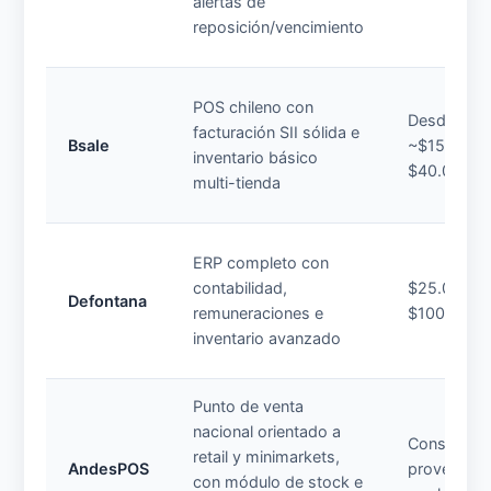
alertas de
reposición/vencimiento
POS chileno con
Desde
facturación SII sólida e
Bsale
~$15.000–
inventario básico
$40.000/m
multi-tienda
ERP completo con
contabilidad,
$25.000–
Defontana
remuneraciones e
$100.000+
inventario avanzado
Punto de venta
nacional orientado a
Consultar 
retail y minimarkets,
AndesPOS
proveedor 
con módulo de stock e