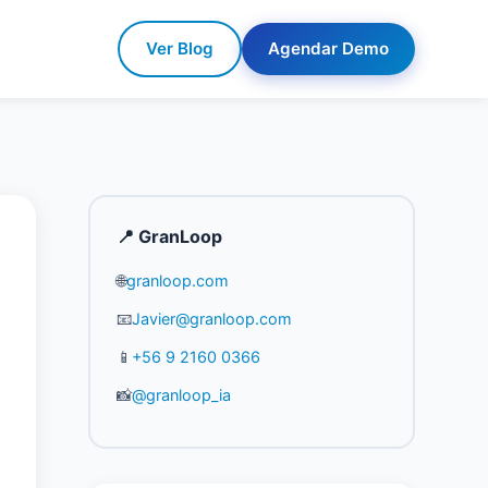
Ver Blog
Agendar Demo
📍 GranLoop
🌐
granloop.com
📧
Javier@granloop.com
📱
+56 9 2160 0366
📸
@granloop_ia