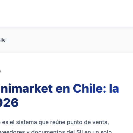
ile
s
nimarket en Chile: la
2026
 es el sistema que reúne punto de venta,
oveedores y documentos del SII en un solo