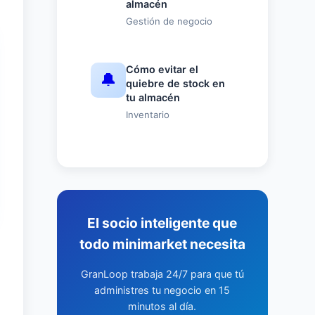
almacén
Gestión de negocio
Cómo evitar el
🔔
quiebre de stock en
tu almacén
Inventario
El socio inteligente que
todo minimarket necesita
GranLoop trabaja 24/7 para que tú
administres tu negocio en 15
minutos al día.