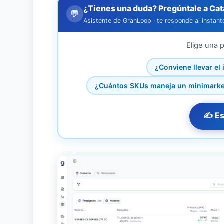
¿Tienes una duda? Pregúntale a Cat
💬
Asistente de GranLoop · te responde al instant
Elige una p
¿Conviene llevar el
¿Cuántos SKUs maneja un minimarket
✍️ Es