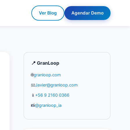
Ver Blog
Agendar Demo
📍 GranLoop
🌐
granloop.com
📧
Javier@granloop.com
📱
+56 9 2160 0366
📸
@granloop_ia