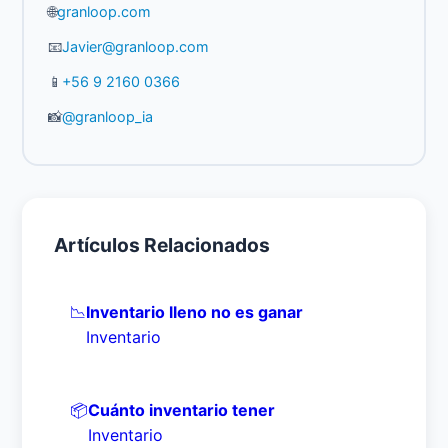
🌐
granloop.com
📧
Javier@granloop.com
📱
+56 9 2160 0366
📸
@granloop_ia
Artículos Relacionados
📉
Inventario lleno no es ganar
Inventario
📦
Cuánto inventario tener
Inventario