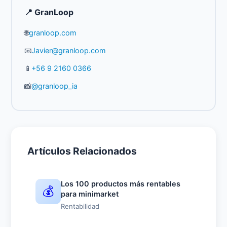
📍 GranLoop
🌐
granloop.com
📧
Javier@granloop.com
📱
+56 9 2160 0366
📸
@granloop_ia
Artículos Relacionados
Los 100 productos más rentables
💰
para minimarket
Rentabilidad