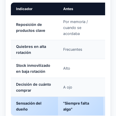
Indicador
Antes
Des
Por memoria /
Reposición de
Por 
cuando se
productos clave
aut
acordaba
Quiebres en alta
Frecuentes
Esp
rotación
Stock inmovilizado
Bajo
Alto
en baja rotación
con
Decisión de cuánto
Con 
A ojo
comprar
de 
Sensación del
"Siempre falta
"Sé
dueño
algo"
y qu